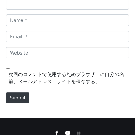
*
N
a
m
E
e
m
*
a
W
i
e
l
b
*
s
次回のコメントで使用するためブラウザーに自分の名
i
前、メールアドレス、サイトを保存する。
t
e
Submit