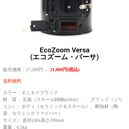
EcoZoom Versa
(エコズーム・バーサ)
販売価格：27,280円→
21,800円(税込)
送料無料
カラー：オニキスブラック
材 質： 五徳（スチール鋳物φ24cm）、 グリップ（シリ
コン）、ボディ（セラミック＆スチール）、断熱材（陶
器、セラミックファイバー）
サイズ： 直径240x高さ290mm
重量：6.5kg