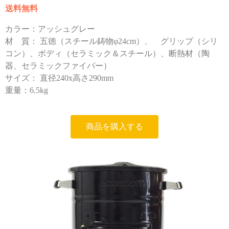
送料無料
カラー：アッシュグレー
材 質： 五徳（スチール鋳物φ24cm）、 グリップ（シリ
コン）、ボディ（セラミック＆スチール）、断熱材（陶
器、セラミックファイバー）
サイズ： 直径240x高さ290mm
重量：6.5kg
商品を購入する