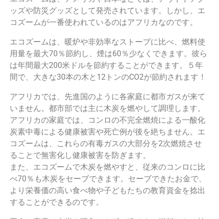
ッズや防災グッズとして発売されています。しかし、エ
コズームが一番使われているのはアフリカなのです。
エコズームは、暖炉や非効率なストーブに比べ、燃料使
用量を最大70％節約し、煙は60％少なくできます。
彼ら
は年間最大200米ドルを節約することができます。５年
間で、大きな30本の木と12トンのCO2が節約されます！
アフリカでは、先進国のように各家庭に都市ガスが来て
いません。都市部では主に木炭を燃やして調理します。
アフリカの家庭では、コンロの不完全燃焼による一酸化
炭素中毒による健康被害や死亡例が後を絶ちません。エ
コズームは、これらの有毒ガスの大部分を2次燃焼させ
ることで無害化し健康被害を防ぎます。
また、エコズームで木炭を燃やすと、従来のコンロに比
べ70％も木炭をセーブできます。セーブできたお金で、
より栄養価の高い食べ物や子どもたちの教育資金を捻出
することができるのです。