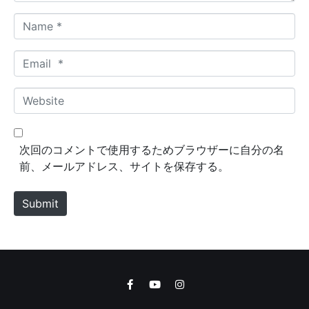
N
a
m
E
e
m
*
a
W
i
e
l
b
*
s
次回のコメントで使用するためブラウザーに自分の名
i
前、メールアドレス、サイトを保存する。
t
e
Submit